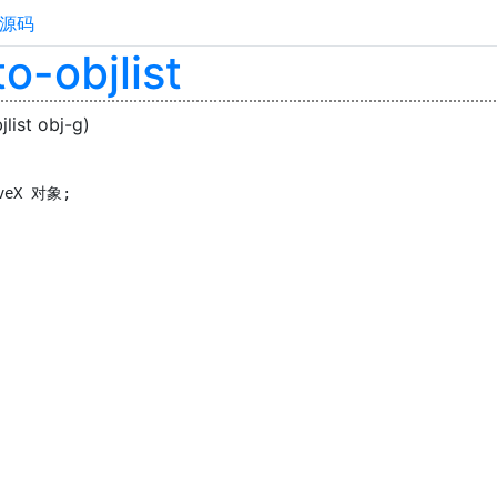
源码
o-objlist
jlist obj-g)
iveX 对象;  