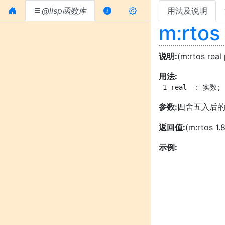
@lisp函数库
用法及说明
m:rtos
说明:
(m:rtos real
用法:
 1 real  : 实数;
参数:
四舍五入后
返回值:
(m:rtos 1.
示例: