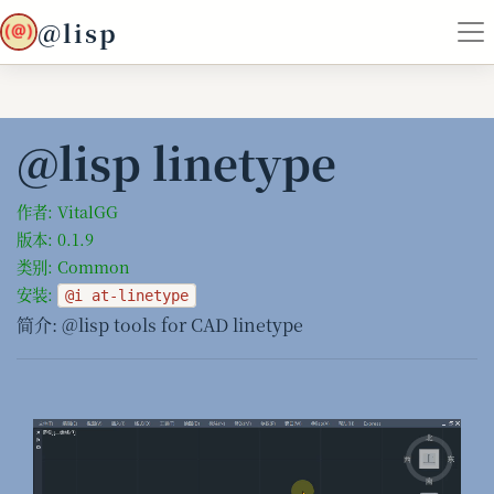
@lisp
@lisp linetype
作者: VitalGG
版本: 0.1.9
类别: Common
安装:
@i at-linetype
简介: @lisp tools for CAD linetype