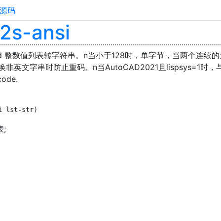
源码
l2s-ansi
 word 整数值列表转字符串。n当小于128时，单字节，当两个连续的
文字串时防止重码。n当AutoCAD2021且lispsys=1时，与str
ode.
i lst-str)
表;