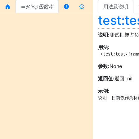
@lisp函数库
用法及说明
test:t
说明:
测试框架占
用法:
 (test:test-fram
参数:
None
返回值:
返回: nil
示例:
说明: 目前仅作为