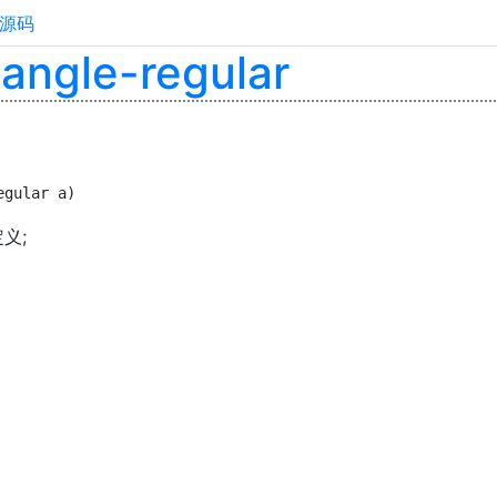
源码
:angle-regular
egular a)
定义;